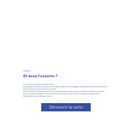
LE MENU
Et dans l'assiette ?
Un vrai tour du bassin méditerranéen.
Des plats qui chantent les saveurs de l’Italie, du Liban, de l’Espagne, du Maroc ou encore de la Provence,
selon les saisons et les envies de la cheffe.
Des produits frais, des cuissons justes, des assaisonnements francs, et surtout… beaucoup de soleil.
On y vient pour se régaler, mais aussi pour se retrouver, pour vivre un moment simple et vrai.
Comme à la maison, mais en mieux.
Découvrir la carte