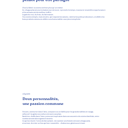
pensée pour être partagée
Chez Le Soleil, la cuisine est bien plus qu’un métier.
Ici, chaque plat est une invitation à se retrouver, à prendre le temps, à savourer ensemble ce que la nature
et les artisans ont de meilleur à offrir.
Le goût du vrai, du frais, du fait maison.
Une cuisine simple, mais sincère, qui respecte les saisons, valorise les petits producteurs, et célèbre les
bons produits comme on célèbre une bonne tablée : avec joie et simplicité.
L'ÉQUIPE
Deux personnalités,
une passion commune
Vincent, aventurier dans l’âme, a toujours eu un faible pour les grandes tablées en voyage,
celles où l’on goûte une culture à travers ses plats.
Sandrine, cheffe dans l’âme, puise son inspiration dans ses souvenirs de cuisine familiale, entre
recettes ancestrales et gestes transmis.
Ce qui les réunit : l’envie de faire plaisir, de raconter une histoire à travers chaque plat,
et surtout, de créer un lieu qui leur ressemble — chaleureux, généreux et vivant.